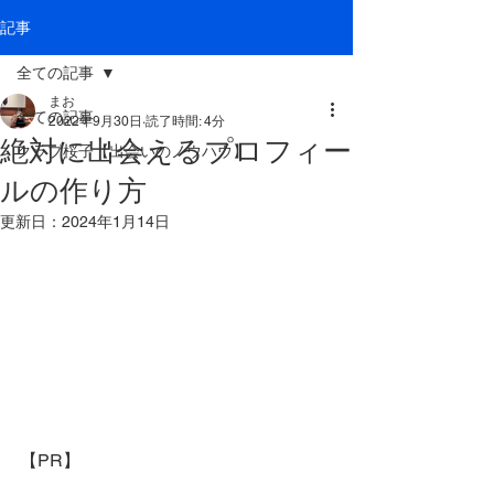
記事
全ての記事
まお
全ての記事
2022年9月30日
読了時間: 4分
絶対に出会えるプロフィー
クラブ桜子【出会いのノウハウ】
ルの作り方
更新日：
2024年1月14日
【PR】