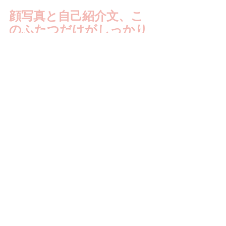
顔写真と自己紹介文、こ
のふたつだけがしっかり
できていれば他は適当で
いいんです。
どうでしょうか。結構面倒だなと思っ
たかもしれませんね。
ここに数日かけて作りこんでみてくだ
さい。
面倒ですけど、これだけで何人も出会
えます。やってみてくださいね。